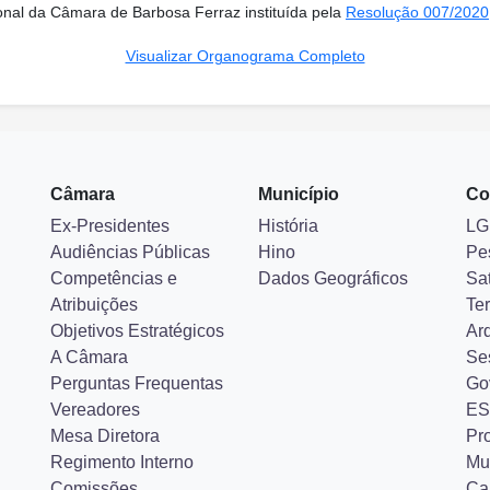
onal da Câmara de Barbosa Ferraz instituída pela
Resolução 007/2020
Visualizar Organograma Completo
Câmara
Município
Co
Ex-Presidentes
História
LG
Audiências Públicas
Hino
Pe
Competências e
Dados Geográficos
Sa
Atribuições
Ter
Objetivos Estratégicos
Ar
A Câmara
Se
Perguntas Frequentas
Go
Vereadores
ES
Mesa Diretora
Pr
Regimento Interno
Mu
Comissões
Ca