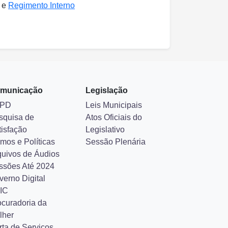
e
Regimento Interno
municação
Legislação
PD
Leis Municipais
squisa de
Atos Oficiais do
tisfação
Legislativo
mos e Políticas
Sessão Plenária
quivos de Áudios
ssões Até 2024
verno Digital
IC
ocuradoria da
lher
rta de Serviços