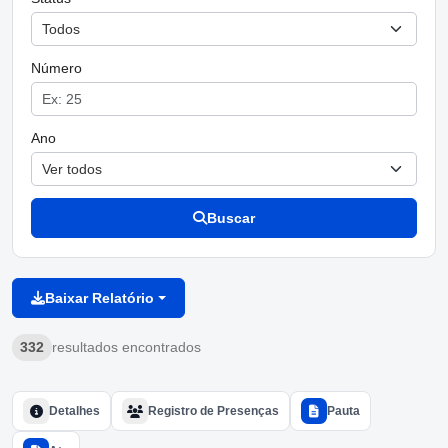
Número
Ano
Buscar
Baixar Relatório
332
resultados encontrados
Detalhes
Registro de Presenças
Pauta