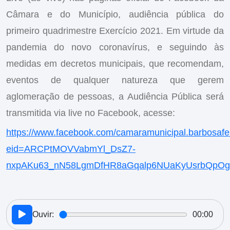
Câmara e do Município, audiência pública do
primeiro quadrimestre Exercício 2021. Em virtude da
pandemia do novo coronavírus, e seguindo às
medidas em decretos municipais, que recomendam,
eventos de qualquer natureza que gerem
aglomeração de pessoas, a Audiência Pública será
transmitida via live no Facebook, acesse:
https://www.facebook.com/camaramunicipal.barbosafe
eid=ARCPtMOVVabmYl_DsZ7-
nxpAKu63_nN58LgmDfHR8aGqalp6NUaKyUsrbQpOg2i
Ouvir:
00:00