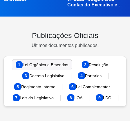
Sessão Ordinária do dia
Sessão Extraordinária 11-
13/07/2026
07-2026 - Julgamento
Contas do Executivo e…
Publicações Oficiais
Últimos documentos publicados.
1
Lei Orgânica e Emendas
2
Resolução
3
Decreto Legislativo
4
Portarias
5
Regimento Interno
6
Lei Complementar
7
Leis do Legislativo
8
LOA
9
LDO