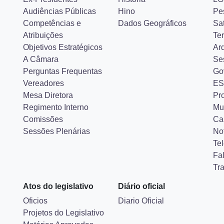
Audiências Públicas
Hino
Pe
Competências e
Dados Geográficos
Sa
Atribuições
Ter
Objetivos Estratégicos
Ar
A Câmara
Se
Perguntas Frequentas
Go
Vereadores
ES
Mesa Diretora
Pr
Regimento Interno
Mu
Comissões
Ca
Sessões Plenárias
Not
Tel
Fa
Tr
Atos do legislativo
Diário oficial
Oficios
Diario Oficial
Projetos do Legislativo