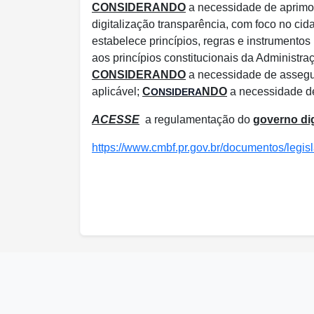
CONSIDERANDO
a necessidade de aprimora
digitalização transparência, com foco no ci
estabelece princípios, regras e instrumentos
aos princípios constitucionais da Administra
CONSIDERANDO
a necessidade de assegur
aplicável;
C
NDO
a necessidade de
O
NSIDERA
ACESSE
a regulamentação do
governo dig
https://www.cmbf.pr.gov.br/documentos/legis