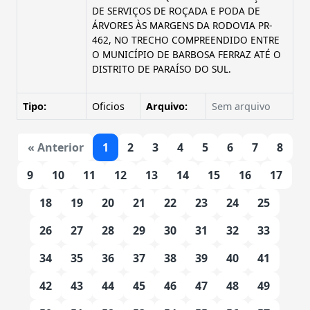
DE SERVIÇOS DE ROÇADA E PODA DE
ÁRVORES ÀS MARGENS DA RODOVIA PR-
462, NO TRECHO COMPREENDIDO ENTRE
O MUNICÍPIO DE BARBOSA FERRAZ ATÉ O
DISTRITO DE PARAÍSO DO SUL.
Tipo:
Oficios
Arquivo:
Sem arquivo
« Anterior
1
2
3
4
5
6
7
8
9
10
11
12
13
14
15
16
17
18
19
20
21
22
23
24
25
26
27
28
29
30
31
32
33
34
35
36
37
38
39
40
41
42
43
44
45
46
47
48
49