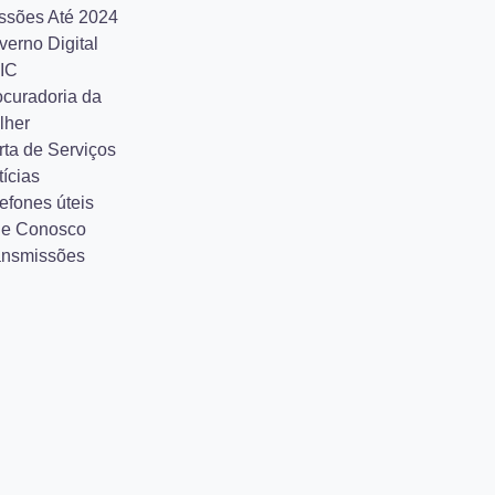
ssões Até 2024
verno Digital
IC
ocuradoria da
lher
rta de Serviços
ícias
efones úteis
le Conosco
ansmissões