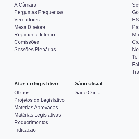
A Câmara
Se
Perguntas Frequentas
Go
Vereadores
ES
Mesa Diretora
Pr
Regimento Interno
Mu
Comissões
Ca
Sessões Plenárias
Not
Tel
Fa
Tr
Atos do legislativo
Diário oficial
Oficios
Diario Oficial
Projetos do Legislativo
Matérias Aprovadas
Matérias Legislativas
Requerimentos
Indicação