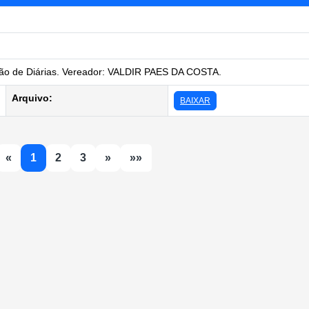
o de Diárias. Vereador: VALDIR PAES DA COSTA.
Arquivo:
BAIXAR
«
1
2
3
»
»»