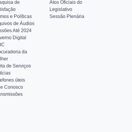
squisa de
Atos Oficiais do
tisfação
Legislativo
mos e Políticas
Sessão Plenária
quivos de Áudios
ssões Até 2024
verno Digital
IC
ocuradoria da
lher
rta de Serviços
ícias
efones úteis
le Conosco
ansmissões