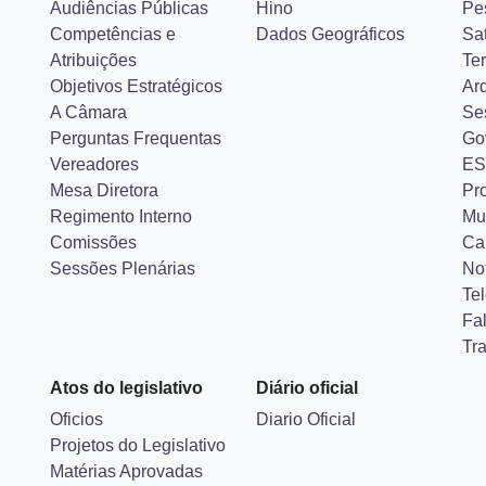
Audiências Públicas
Hino
Pe
Competências e
Dados Geográficos
Sa
Atribuições
Ter
Objetivos Estratégicos
Ar
A Câmara
Se
Perguntas Frequentas
Go
Vereadores
ES
Mesa Diretora
Pr
Regimento Interno
Mu
Comissões
Ca
Sessões Plenárias
Not
Tel
Fa
Tr
Atos do legislativo
Diário oficial
Oficios
Diario Oficial
Projetos do Legislativo
Matérias Aprovadas