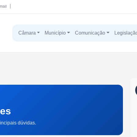
mail
Câmara
Município
Comunicação
Legislaçã
tes
incipais dúvidas.