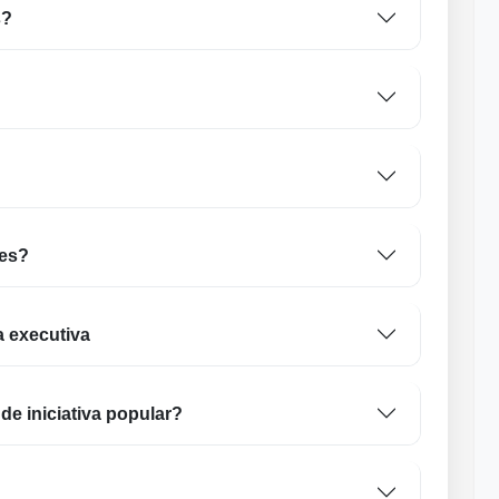
s?
tes?
 executiva
de iniciativa popular?