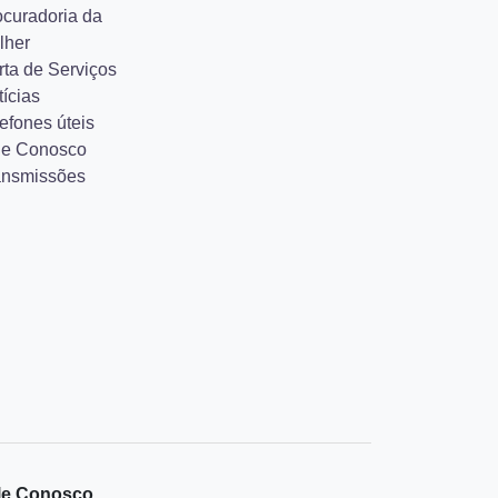
ocuradoria da
lher
rta de Serviços
ícias
efones úteis
le Conosco
ansmissões
le Conosco