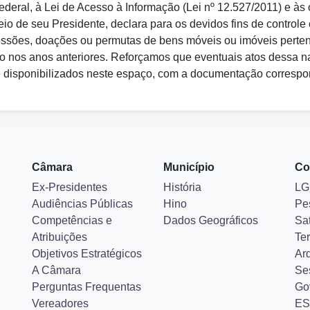
ederal, à Lei de Acesso à Informação (Lei nº 12.527/2011) e às 
o de seu Presidente, declara para os devidos fins de controle
 cessões, doações ou permutas de bens móveis ou imóveis perte
nto nos anos anteriores. Reforçamos que eventuais atos dessa n
e disponibilizados neste espaço, com a documentação correspon
Câmara
Município
Co
Ex-Presidentes
História
LG
Audiências Públicas
Hino
Pe
Competências e
Dados Geográficos
Sa
Atribuições
Ter
Objetivos Estratégicos
Ar
A Câmara
Se
Perguntas Frequentas
Go
Vereadores
ES