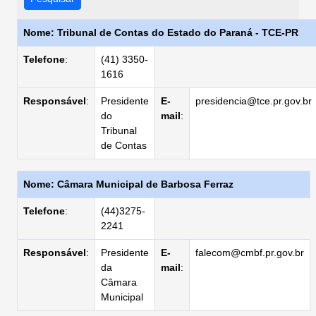
Nome: Tribunal de Contas do Estado do Paraná - TCE-PR
Telefone
:
(41) 3350-
1616
Responsável
:
Presidente
E-
presidencia@tce.pr.gov.br
do
mail
:
Tribunal
de Contas
Nome: Câmara Municipal de Barbosa Ferraz
Telefone
:
(44)3275-
2241
Responsável
:
Presidente
E-
falecom@cmbf.pr.gov.br
da
mail
:
Câmara
Municipal