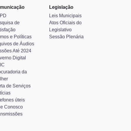
municação
Legislação
PD
Leis Municipais
squisa de
Atos Oficiais do
tisfação
Legislativo
mos e Políticas
Sessão Plenária
quivos de Áudios
ssões Até 2024
verno Digital
IC
ocuradoria da
lher
rta de Serviços
ícias
efones úteis
le Conosco
ansmissões