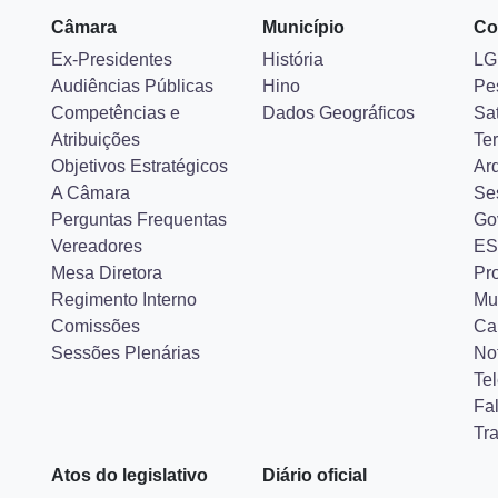
Câmara
Município
Co
Ex-Presidentes
História
LG
Audiências Públicas
Hino
Pe
Competências e
Dados Geográficos
Sa
Atribuições
Ter
Objetivos Estratégicos
Ar
A Câmara
Se
Perguntas Frequentas
Go
Vereadores
ES
Mesa Diretora
Pr
Regimento Interno
Mu
Comissões
Ca
Sessões Plenárias
Not
Tel
Fa
Tr
Atos do legislativo
Diário oficial